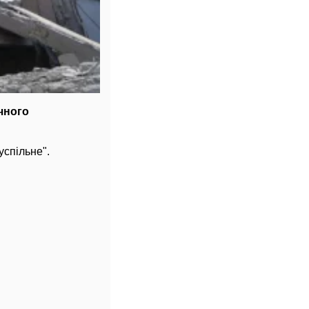
ічного
спільне".