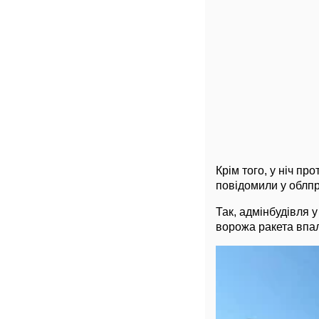
Крім того, у ніч п
повідомили у облпр
Так, адмінбудівля 
ворожа ракета впал