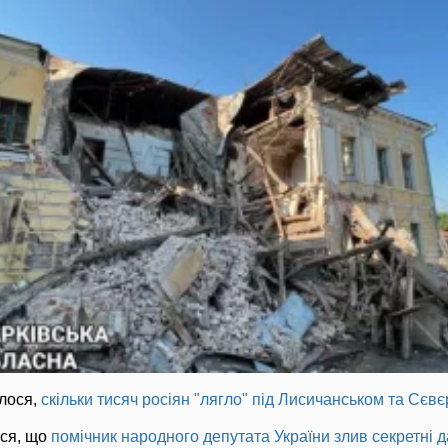
алося,
скільки тисяч росіян "лягло" під Лисичанськом та Сєв
ся, що
помічник народного депутата України злив секретні 