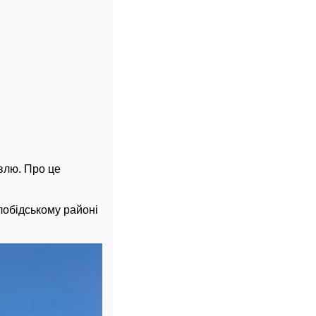
івлю. Про це
лобідському районі