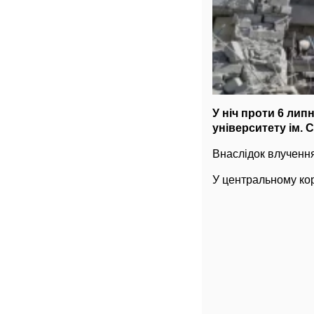
У ніч проти 6 лип
університету ім. 
Внаслідок влученн
У центральному кор