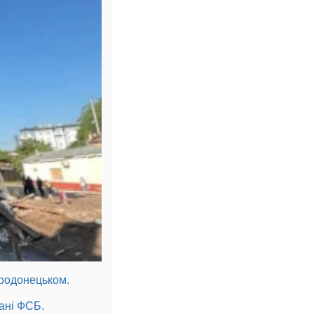
єродонецьком.
дані ФСБ.