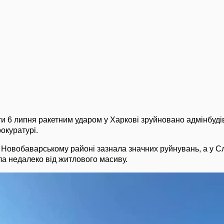
роти 6 липня ракетним ударом у Харкові зруйновано адмінбуд
окуратурі.
у Новобаварському районі зазнала значних руйнувань, а у С
а недалеко від житлового масиву.