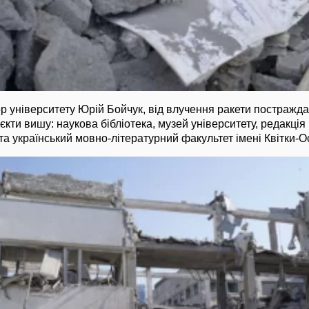
р університету Юрій Бойчук, від влучення ракети постражда
єкти вишу: наукова бібліотека, музей університету, редакція 
 та український мовно-літературний факультет імені Квітки-О