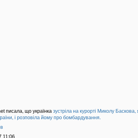
.net писала, що українка
зустріла на курорті Миколу Баскова,
країни, і розповіла йому про бомбардування.
ов
7 11:06