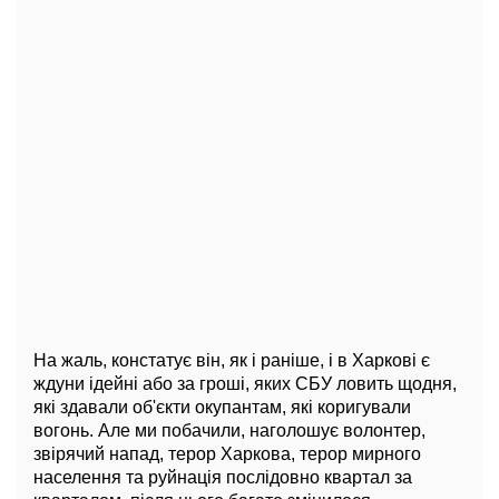
На жаль, констатує він, як і раніше, і в Харкові є
ждуни ідейні або за гроші, яких СБУ ловить щодня,
які здавали об'єкти окупантам, які коригували
вогонь. Але ми побачили, наголошує волонтер,
звірячий напад, терор Харкова, терор мирного
населення та руйнація послідовно квартал за