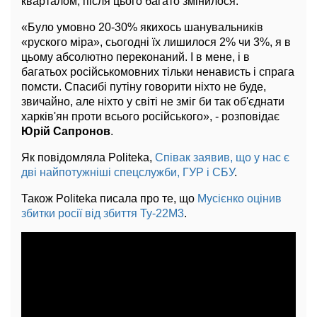
кварталом, після цього багато змінилося.
«Було умовно 20-30% якихось шанувальників
«руского міра», сьогодні їх лишилося 2% чи 3%, я в
цьому абсолютно переконаний. І в мене, і в
багатьох російськомовних тільки ненависть і спрага
помсти. Спасибі путіну говорити ніхто не буде,
звичайно, але ніхто у світі не зміг би так об'єднати
харків'ян проти всього російського», - розповідає
Юрій Сапронов
.
Як повідомляла Politeka,
Співак заявив, що у нас є
дві найпотужніші спецслужби, ГУР і СБУ
.
Також Politeka писала про те, що
Мусієнко оцінив
збитки росії від збиття Ту-22М3
.