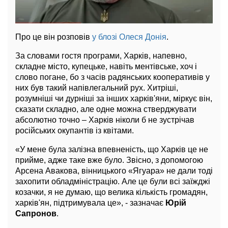
Про це він розповів
у блозі Олеся Донія
.
За словами гостя програми, Харків, напевно,
складне місто, купецьке, навіть ментівське, хоч і
слово погане, бо з часів радянських кооперативів у
них був такий напівлегальний рух. Хитріші,
розумніші чи дурніші за інших харків'яни, міркує він,
сказати складно, але одне можна стверджувати
абсолютно точно – Харків ніколи б не зустрічав
російських окупантів із квітами.
«У мене була залізна впевненість, що Харків це не
прийме, адже таке вже було. Звісно, з допомогою
Арсена Авакова, вінницького «Ягуара» не дали тоді
захопити обладміністрацію. Але це були всі заїжджі
козачки, я не думаю, що велика кількість громадян,
харків'ян, підтримувала це», - зазначає
Юрій
Сапронов
.